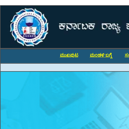
ಮುಖಪುಟ
ಮಂಡಳಿ ಬಗ್ಗೆ
ಸ